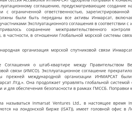
сплуатационному соглашению, предусматривающие создание н
и с ограниченной ответственностью, зарегистрированной
должны были быть переданы все активы Инмарсат, включая
 участниками Эксплуатационного соглашения в соответствии с
тривалось сохранение межправительственного контроля
, в частности, в отношении Глобальной морской системы связ
ународная организация морской спутниковой связи Инмарс
ие Соглашения о штаб-квартире между Правительством В
овой связи
(
ИМСО). Эксплуатационное соглашение прекратило
 прежней международной организации ИНМАРСАТ были 
рсат Лтд.». Она продолжает управлять глобальной системой 
и и для обеспечения безопасности в рамках ГМССБ. Поправки
а называться Inmarsat Ventures Ltd., в настоящее время I
уются на лондонской бирже
(ISAT
)), имеет головной офис в 