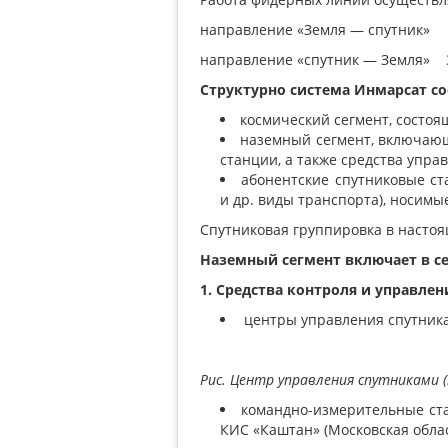
направление
«
Земля — спутник»
направление
«
спутник — Земля»
Структурно система Инмарсат со
космический сегмент
, состо
наземный сегмент
, включаю
станции, а также средства упра
абонентские спутниковые ст
и др. виды транспорта), носим
Спутниковая группировка в настоя
Наземный сегмент включает в се
1. Средства контроля и управле
центры управления спутник
Рис. Центр управления спутниками
командно-измерительные ст
КИС
«
Каштан»
(
Московская облас