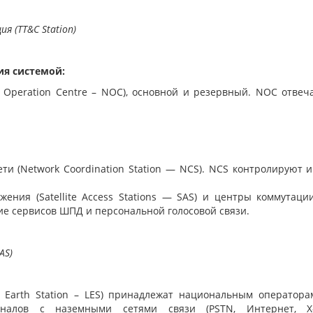
ция
(TT
&C Station)
ия системой:
Operation Centre – NOC), основной и резервный. NOC отве
ети
(Network
Coordination Station — NCS). NCS контролируют
яжения
(Satellite
Access Stations — SAS) и центры коммутаци
е сервисов ШПД и персональной голосовой связи.
SAS
)
Earth Station – LES) принадлежат национальным оператор
иналов с наземными сетями связи
(PSTN
, Интернет, Х