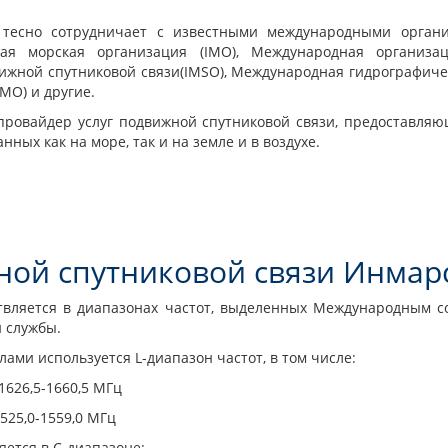
 тесно сотрудничает с известными международными орга
ная морская организация
(IMO
), Международная организа
ижной спутниковой связи
(IMSO
), Международная гидрографиче
WMO
) и другие.
провайдер услуг подвижной спутниковой связи, предоставля
ных как на море, так и на земле и в воздухе.
ной спутниковой связи Инмар
твляется в диапазонах частот, выделенных Международным с
 службы.
ами используется L-диапазон частот, в том числе:
1626,5-1660,5 МГц
525,0-1559,0 МГц
ется в С-диапазоне: