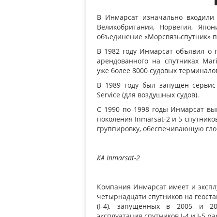
В Инмарсат изначально входили 
Великобритания, Норвегия, Япо
объединение
«
Морсвязьспутник» п
В 1982 году Инмарсат объявил о 
арендованного на спутниках Mari
уже более 8000 судовых терминало
В 1989 году был запущен сервис 
Service
(
для воздушных судов).
С 1990 по 1998 годы Инмарсат выв
поколения Inmarsat-2 и 5 спутник
группировку, обеспечивающую гло
КА Inmarsat-2
Компания Инмарсат имеет и эксплу
четырнадцати спутников на геоста
(I-4), запущенных в 2005 и 2
эксплуатация спутников I-4 и I-5 ра