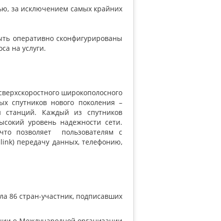
ью, за исключением самых крайних
быть оперативно сконфигурированы
са на услуги.
 сверхскоростного широкополосного
ных спутников нового поколения –
и станций. Каждый из спутников
ысокий уровень надежности сети.
что позволяет пользователям с
link) передачу данных, телефонию,
ла 86 стран-участник, подписавших
нции о Международной организации