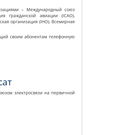
низациями – Международный союз
ция гражданской авиации
(ICAO
),
ская организация
(IHO
), Всемирная
ющий своим абонентам телефонную
сат
оюзом электросвязи на первичной