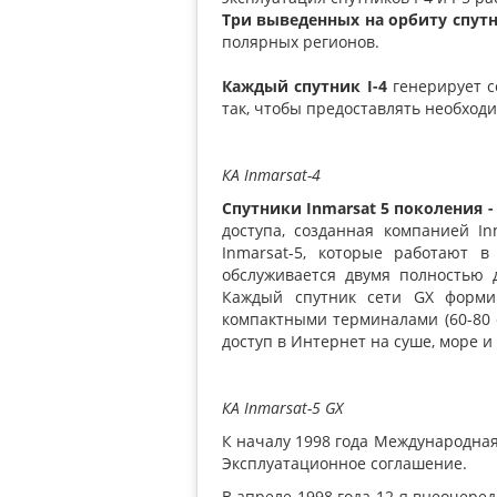
Три выведенных на орбиту спутн
полярных регионов.
Каждый спутник I-4
генерирует 
так, чтобы предоставлять необход
КА Inmarsat-4
Спутники Inmarsat 5 поколения - I
доступа, созданная компанией In
Inmarsat-5, которые работают 
обслуживается двумя полностью 
Каждый спутник сети GX форми
компактными терминалами (60-80 с
доступ в Интернет на суше, море и
КА
Inmarsat
-5
GX
К началу 1998 года Международная
Эксплуатационное соглашение.
В апреле 1998 года 12-я внеочер