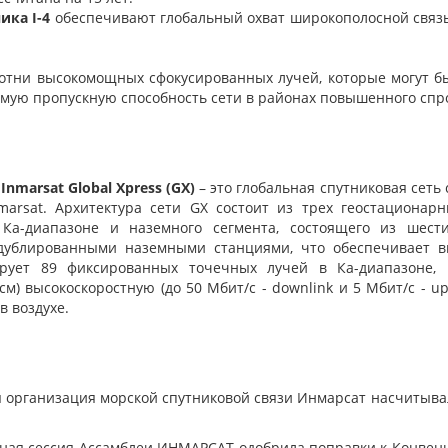
ика I-4
обеспечивают глобальный охват широкополосной связ
сотни высокомощных сфокусированных лучей, которые могут 
имую пропускную способность сети в районах повышенного спро
nmarsat Global Xpress (GX)
– это глобальная спутниковая сеть
marsat. Архитектура сети GX состоит из трех геостационар
в Ка-диапазоне и наземного сегмента, состоящего из шест
дублированными наземными станциями, что обеспечивает в
рует 89 фиксированных точечных лучей в Ка-диапазоне, 
м) высокоскоростную (до 50 Мбит/с - downlink и 5 Мбит/с - up
 в воздухе.
 организация морской спутниковой связи Инмарсат насчитыва
едная сессия Ассамблеи ИНМАРСАТ одобрила поправки к Конве