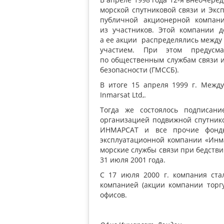
морской спутниковой связи и Эк
публичной акционерной компани
из участников. Этой компании 
а ее акции распределялись между
участием. При этом предусма
по общественным службам связи и
безопасности
(
ГМССБ).
В итоге 15 апреля 1999 г. Межд
Inmarsat Ltd,.
Тогда же состоялось подписан
организацией подвижной спутник
ИНМАРСАТ и все прочие фонды
эксплуатационной компании
«
Инма
морские службы связи при бедстви
31 июля 2001 года.
С 17 июля 2000 г. компания стал
компанией
(
акции компании торг
офисов.