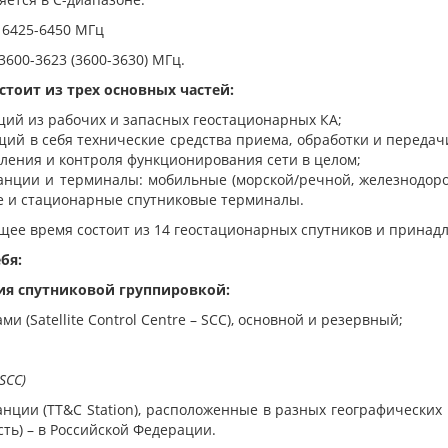
6425-6450 МГц
3600-3623
(3600
-3630) МГц
.
стоит из трех основных частей:
ящий из рабочих и запасных геостационарных КА;
щий в себя технические средства приема, обработки и переда
вления и контроля функционирования сети в целом;
анции и терминалы:
мобильные
(
морской/речной, железнодор
ые и стационарные спутниковые терминалы.
щее время состоит из
14 геостационарных спутников и принад
бя:
ния спутниковой группировкой:
ами
(Satellite
Control Centre – SCC), основной и резервный;
(SCC
)
анции
(TT
&C Station), расположенные в разных географических 
ть) – в Российской Федерации.