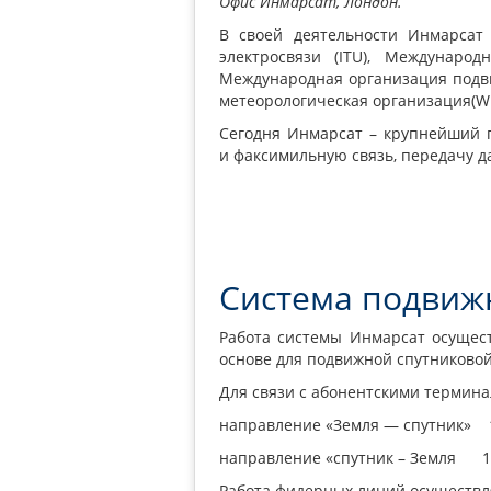
Офис Инмарсат, Лондон.
В своей деятельности Инмарсат
электросвязи
(ITU
), Международ
Международная организация подв
метеорологическая организация
(
Сегодня Инмарсат – крупнейший 
и факсимильную связь, передачу дан
Система подвиж
Работа системы Инмарсат осущес
основе для подвижной спутниковой
Для связи с абонентскими терминал
направление
«
Земля — спутник»
направление
«
спутник – Земля
1
Работа фидерных линий осуществля