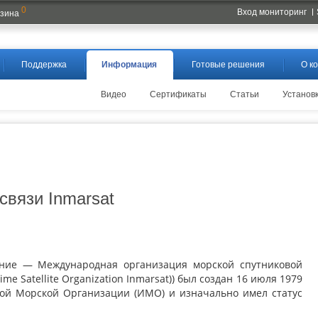
0
Вход мониторинг
рзина
Поддержка
Информация
Готовые решения
О к
Видео
Сертификаты
Статьи
Установ
связи Inmarsat
ние — Международная организация морской спутниковой
time Satellite Organization Inmarsat)) был создан 16 июля 1979
ной Морской Организации
(
ИМО) и изначально имел статус