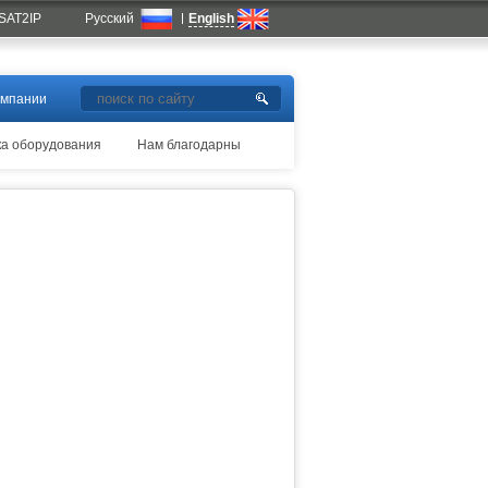
SAT2IP
Русский
English
омпании
ка оборудования
Нам благодарны