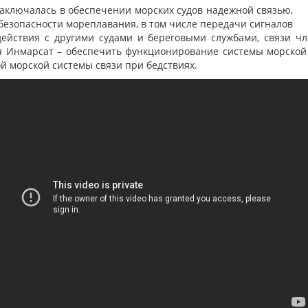
аключалась в обеспечении морских судов надежной связью,
езопасности мореплавания, в том числе передачи сигналов
действия с другими судами и береговыми службами, связи ч
ия Инмарсат – обеспечить функционирование системы морской 
й морской системы связи при бедствиях.