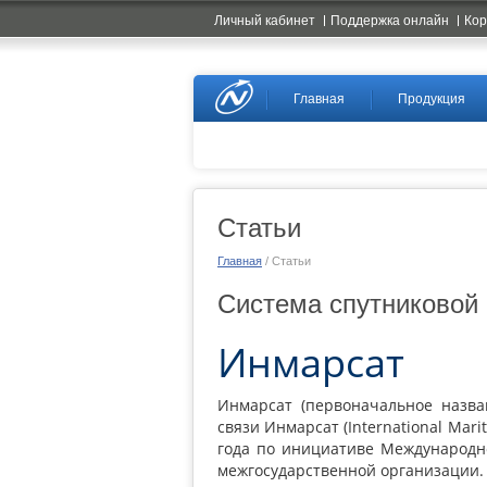
Личный кабинет
Поддержка онлайн
Ко
Naviset
Главная
Продукция
Статьи
Главная
/ Статьи
Система спутниковой 
Инмарсат
Инмарсат
(
первоначальное назва
связи Инмарсат
(
International Mari
года по инициативе Международ
межгосударственной организации.