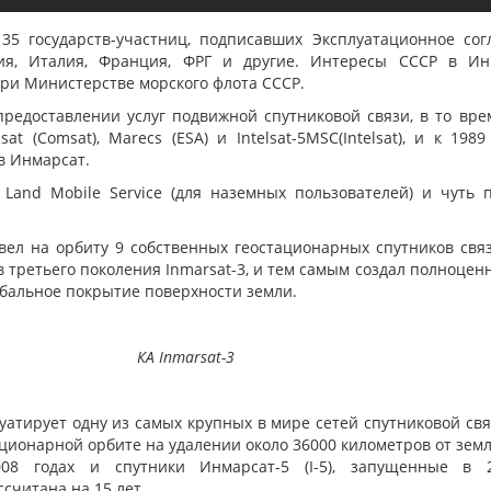
35 государств-участниц, подписавших Эксплуатационное сог
ния, Италия, Франция, ФРГ и другие. Интересы СССР в Ин
ри Министерстве морского флота СССР.
предоставлении услуг подвижной спутниковой связи, в то вре
sat
(Comsat
), Marecs
(ESA
) и Intelsat-5MSC
(Intelsat
), и к 198
в Инмарсат.
Land Mobile Service
(
для наземных пользователей) и чуть по
ел на орбиту 9 собственных геостационарных спутников связ
ов третьего поколения Inmarsat-3, и тем самым создал полноц
бальное покрытие поверхности земли.
КА Inmarsat-3
атирует одну из самых крупных в мире сетей спутниковой свя
ционарной орбите на удалении около 36000 километров от зем
008 годах и спутники Инмарсат-5 (I-5), запущенные в 
ссчитана на 15 лет.